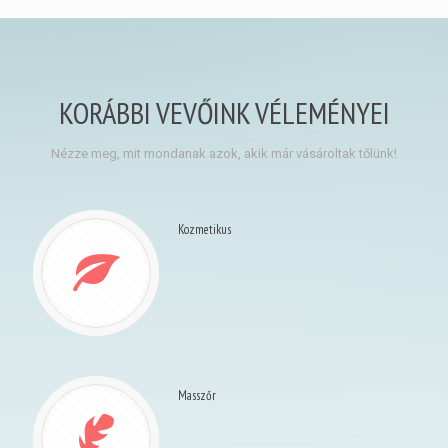
KORÁBBI VEVŐINK VÉLEMÉNYEI
Nézze meg, mit mondanak azok, akik már vásároltak tőlünk!
Kozmetikus
Masszőr