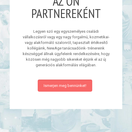
AZ ÖN
PARTNEREKÉNT
Legyen szó egy egyszemélyes családi
vállalkozásról vagy egy nagy forgalmú, kozmetikai-
vagy alakformáló szalonról, tapasztalt értékesítő
kollégáink, NewAge tanácsadóink- trénereink
készséggel állnak ügyfeleink rendelkezésére, hogy
közösen még nagyobb sikereket érjünk el az új
generációs alakformálás világában.
Ismerjen meg bennünket!