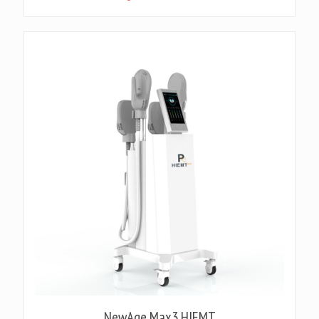
NewAge Max3 HIEMT