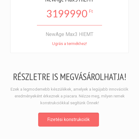
3199990
Ft
NewAge Max3 HIEMT
Ugrás a termékhez!
RÉSZLETRE IS MEGVÁSÁROLHATJA!
Ezek a legmodernebb készülékek, amelyek a legújabb innovációk
eredményeként érkeznek a piacara. Nézze meg, milyen remek
konstrukciókkal segítünk Önnek!
Fizetési konstrukciók