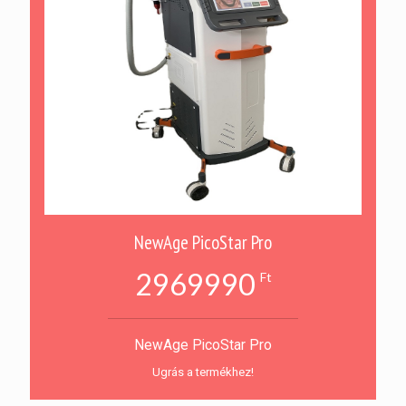
NewAge PicoStar Pro
2969990
Ft
NewAge PicoStar Pro
Ugrás a termékhez!