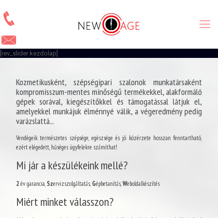
[rev_slider kezdolap]
Kozmetikusként, szépségipari szalonok munkatársaként
kompromisszum-mentes minőségű termékekkel, alakformáló
gépek sorával, kiegészítőkkel és támogatással látjuk el,
amelyekkel munkájuk élménnyé válik, a végeredmény pedig
varázslattá...
Vendégeik természetes szépsége, egészsége és jó közérzete hosszan fenntartható,
ezért elégedett, hűséges ügyfelekre számíthat!
Mi jár a készülékeink mellé?
2
év garancia,
Sz
ervizszolgáltatás,
G
épbetanítás,
W
eboldalkészítés
Miért minket válasszon?