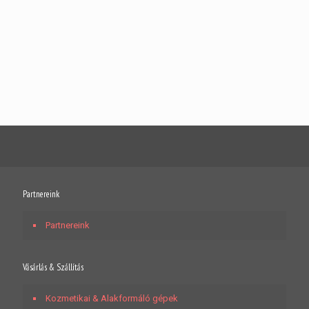
Partnereink
Partnereink
Vásárlás & Szállítás
Kozmetikai & Alakformáló gépek