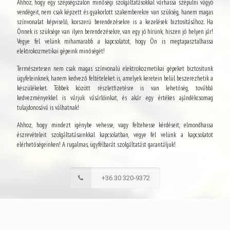
Ahhoz, hogy egy szépségszalon minőségi szolgáltatásokkal várhassa szépülni vágyó
vendégeit, nem csak képzett és gyakorlott szakemberekre van szükség, hanem magas
színvonalat képviselő, korszerű berendezésekre is a kezelések biztosításához. Ha
Önnek is szüksége van ilyen berendezésekre, van egy jó hírünk, hiszen jó helyen jár!
Vegye fel velünk mihamarabb a kapcsolatot, hogy Ön is megtapasztalhassa
elektrokozmetikai gépeink minőségét!
Természetesen nem csak magas színvonalú elektrokozmetikai gépeket biztosítunk
ügyfeleinknek, hanem kedvező feltételeket is, amelyek keretein belül beszerezhetik a
készülékeket. Többek között részletfizetésre is van lehetőség, továbbá
kedvezményekkel is várjuk vásárlóinkat, és akár egy értékes ajándékcsomag
tulajdonosává is válhatnak!
Ahhoz, hogy mindezt igénybe vehesse, vagy feltehesse kérdéseit, elmondhassa
észrevételeit szolgáltatásainkkal kapcsolatban, vegye fel velünk a kapcsolatot
elérhetőségeinken! A rugalmas, ügyfélbarát szolgáltatást garantáljuk!
+36 30 320-9372