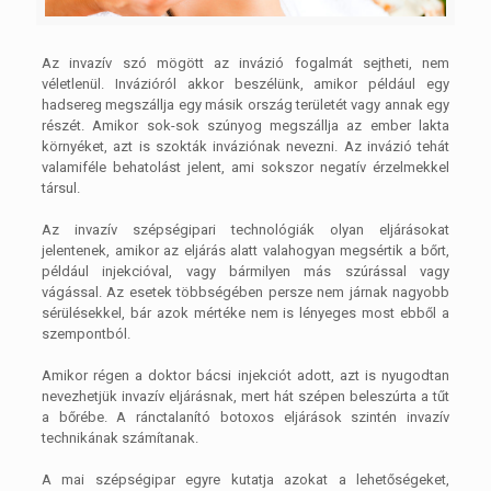
Az invazív szó mögött az invázió fogalmát sejtheti, nem
véletlenül. Invázióról akkor beszélünk, amikor például egy
hadsereg megszállja egy másik ország területét vagy annak egy
részét. Amikor sok-sok szúnyog megszállja az ember lakta
környéket, azt is szokták inváziónak nevezni. Az invázió tehát
valamiféle behatolást jelent, ami sokszor negatív érzelmekkel
társul.
Az invazív szépségipari technológiák olyan eljárásokat
jelentenek, amikor az eljárás alatt valahogyan megsértik a bőrt,
például injekcióval, vagy bármilyen más szúrással vagy
vágással. Az esetek többségében persze nem járnak nagyobb
sérülésekkel, bár azok mértéke nem is lényeges most ebből a
szempontból.
Amikor régen a doktor bácsi injekciót adott, azt is nyugodtan
nevezhetjük invazív eljárásnak, mert hát szépen beleszúrta a tűt
a bőrébe. A ránctalanító botoxos eljárások szintén invazív
technikának számítanak.
A mai szépségipar egyre kutatja azokat a lehetőségeket,