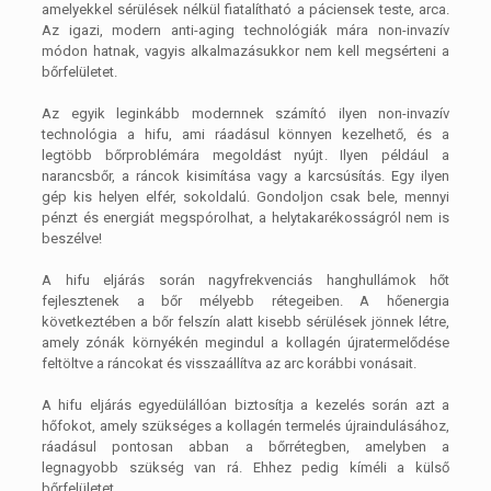
amelyekkel sérülések nélkül fiatalítható a páciensek teste, arca.
Az igazi, modern anti-aging technológiák mára non-invazív
módon hatnak, vagyis alkalmazásukkor nem kell megsérteni a
bőrfelületet.
Az egyik leginkább modernnek számító ilyen non-invazív
technológia a hifu, ami ráadásul könnyen kezelhető, és a
legtöbb bőrproblémára megoldást nyújt. Ilyen például a
narancsbőr, a ráncok kisimítása vagy a karcsúsítás. Egy ilyen
gép kis helyen elfér, sokoldalú. Gondoljon csak bele, mennyi
pénzt és energiát megspórolhat, a helytakarékosságról nem is
beszélve!
A hifu eljárás során nagyfrekvenciás hanghullámok hőt
fejlesztenek a bőr mélyebb rétegeiben. A hőenergia
következtében a bőr felszín alatt kisebb sérülések jönnek létre,
amely zónák környékén megindul a kollagén újratermelődése
feltöltve a ráncokat és visszaállítva az arc korábbi vonásait.
A hifu eljárás egyedülállóan biztosítja a kezelés során azt a
hőfokot, amely szükséges a kollagén termelés újraindulásához,
ráadásul pontosan abban a bőrrétegben, amelyben a
legnagyobb szükség van rá. Ehhez pedig kíméli a külső
bőrfelületet.