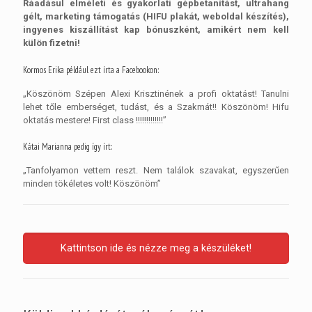
Ráadásul elméleti és gyakorlati gépbetanítást, ultrahang
gélt, marketing támogatás (HIFU plakát, weboldal készítés),
ingyenes kiszállítást kap bónuszként, amikért nem kell
külön fizetni!
Kormos Erika például ezt írta a Facebookon:
„Köszönöm Szépen Alexi Krisztinének a profi oktatást! Tanulni
lehet tőle emberséget, tudást, és a Szakmát!! Köszönöm! Hifu
oktatás mestere! First class !!!!!!!!!!!!!”
Kátai Marianna pedig így írt:
„Tanfolyamon vettem reszt. Nem találok szavakat, egyszerűen
minden tökéletes volt! Köszönöm”
Kattintson ide és nézze meg a készüléket!