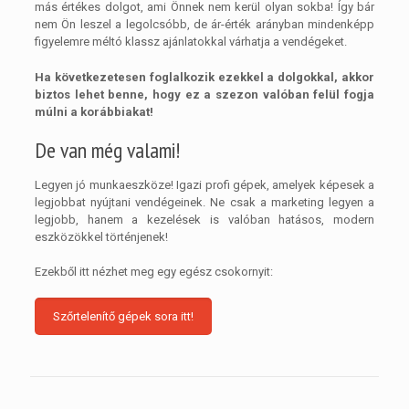
más értékes dolgot, ami Önnek nem kerül olyan sokba! Így bár
nem Ön leszel a legolcsóbb, de ár-érték arányban mindenképp
figyelemre méltó klassz ajánlatokkal várhatja a vendégeket.
Ha következetesen foglalkozik ezekkel a dolgokkal, akkor
biztos lehet benne, hogy ez a szezon valóban felül fogja
múlni a korábbiakat!
De van még valami!
Legyen jó munkaeszköze! Igazi profi gépek, amelyek képesek a
legjobbat nyújtani vendégeinek. Ne csak a marketing legyen a
legjobb, hanem a kezelések is valóban hatásos, modern
eszközökkel történjenek!
Ezekből itt nézhet meg egy egész csokornyit:
Szőrtelenítő gépek sora itt!