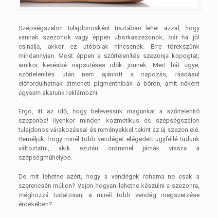
Szépségszalon tulajdonosként tisztában lehet azzal, hogy
vannak szezonok vagy éppen uborkaszezonok, bár ha jól
csinálja, akkor ez utóbbiak nincsenek. Erre törekszünk
mindannyian. Most éppen a szőrtelenítés szezonja kopogtat,
amikor kevésbé napsütéses idők jönnek. Mert hát ugye,
szőrtelenítés után nem ajánlott a napozás, ráadásul
előfordulhatnak átmeneti pigmenthibák a bőrön, amit nőként
úgysem akarunk reklámozni.
Ergó, itt az idő, hogy belevessük magunkat a szőrtelenítő
szezonba! Ilyenkor minden kozmetikus és szépségszalon
tulajdonos várakozással és reményekkel tekint az új szezon elé.
Reméljük, hogy minél több vendéget elégedett ügyféllé tudunk
változtatni, akik ezután örömmel járnak vissza a
szépségműhelybe.
De mit lehetne azért, hogy a vendégek rohama ne csak a
szerencsén múljon? Vajon hogyan lehetne készülni a szezonra,
méghozzá tudatosan, a minél több vendég megszerzése
érdekében?