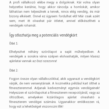
A profi vállalkozó elébe megy a dolgoknak. Kár volna olyan
helyzetbe kerülnie, hogy akkor ráncolja a homlokát, amikor
láthatóan nem teljesülnek a tervek, nincs elég vendég, és már
bizony elkésett. Önnel ez úgysem fordulhat elő! Már csak azért
sem, mert itt olvashat pár ötletet, amivel előkészítheti a
vendégek rohamát.
Így célozhatja meg a potenciális vendégkört
Ötlet 1:
Elhelyezhet néhány szórólapot a saját műhelyedben. A
vendégek a sorukra várva szépen elolvashatják, milyen klassz
ajánlatai vannak az őszi szezonra!
Ötlet 2:
Fogjon össze olyan vállalkozókkal, akik ugyanazt a vendégkört
várják, de nem versenytársak. A kozmetika például kart ölthet a
fitneszteremmel. Adjanak kedvezményt egymás vendégeinek!
Helyezzen el szórólapokat a fitneszterem recepciójánál, vagy az
öltözőben, amelyeken kizárólagos ajánlat olvasható a
fitneszterem vendégei számára. Ugyanakkor emlékezzen rá,
hogy ezt a lehetőséget viszonozni illik!