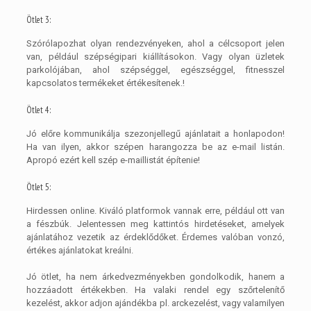
Ötlet 3:
Szórólapozhat olyan rendezvényeken, ahol a célcsoport jelen
van, például szépségipari kiállításokon. Vagy olyan üzletek
parkolójában, ahol szépséggel, egészséggel, fitnesszel
kapcsolatos termékeket értékesítenek.!
Ötlet 4:
Jó előre kommunikálja szezonjellegű ajánlatait a honlapodon!
Ha van ilyen, akkor szépen harangozza be az e-mail listán.
Apropó ezért kell szép e-maillistát építenie!
Ötlet 5:
Hirdessen online. Kiváló platformok vannak erre, például ott van
a fészbúk. Jelentessen meg kattintós hirdetéseket, amelyek
ajánlatához vezetik az érdeklődőket. Érdemes valóban vonzó,
értékes ajánlatokat kreálni.
Jó ötlet, ha nem árkedvezményekben gondolkodik, hanem a
hozzáadott értékekben. Ha valaki rendel egy szőrtelenítő
kezelést, akkor adjon ajándékba pl. arckezelést, vagy valamilyen