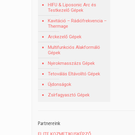
HIFU & Liposonic Arc és
Testkezelő Gépek
Kavitáció – Rádiófrekvencia –
Thermage
Arckezelő Gépek
Multifunkciós Alakformáló
Gépek
Nyirokmasszázs Gépek
Tetoválás Eltávolító Gépek
Újdonságok
Zsírfagyasztó Gépek
Partnereink
ELITE KOZMETIKUSKÉPZŐ