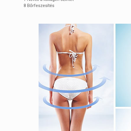
8
Bőrfeszesítés