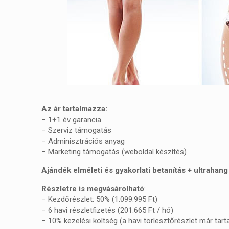
Az ár tartalmazza:
– 1+1 év garancia
– Szerviz támogatás
– Adminisztrációs anyag
– Marketing támogatás (weboldal készítés)
Ajándék elméleti és gyakorlati betanítás + ultrahang
Részletre is megvásárolható
:
– Kezdőrészlet: 50% (1.099.995 Ft)
– 6 havi részletfizetés (201.665 Ft / hó)
– 10% kezelési költség (a havi törlesztőrészlet már tar