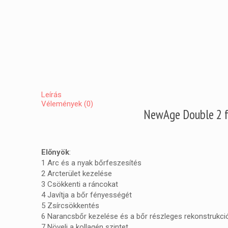
Leírás
Vélemények (0)
NewAge Double 2 f
Előnyök
:
1
Arc és a nyak
bőrfeszesítés
2
Arcterület kezelése
3
Csökkenti a ráncok
at
4
Javítja
a bőr
fényességét
5
Zsírcsökkentés
6
Narancsbőr kezelése
és a bőr
részleges rekonstrukci
7
Növeli a kollagén
szint
et