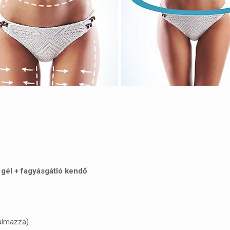
 gél + fagyásgátló kendő
talmazza)