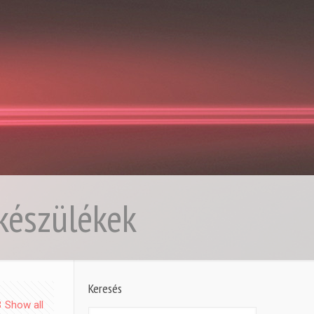
készülékek
Keresés
Show all