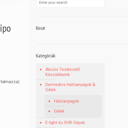
ipo
Kosár
Kategóriák
Akciós Testkezelő
Készülékeink
artalmazza)
Dermedics Hatóanyagok &
Gélek
Hatóanyagok
Gélek
E-light és SHR Gépek