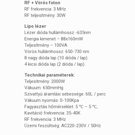
RF
+ Vörös foton
RF frekvencia
:
3 MHz
RF
teljesítmény:
3
0W
Lipo lézer
Lézer dióda hullámhossz -635nm
Energia kimenet – 88x160mW
Teljesítmény – 100VA
Vörös hullámhossz: 650-730 nm
8 nagy dióda lap (10 dióda / lap)
4 kicsi dióda lap (2 dióda / lap)
Technikai paraméterek:
Teljesítmény: 2000W
Vákuum: 650mmHg
Szivattyú áramlási sebessége: 60L / perc
Vákuum nyomás: 0-100Kpa
Fagyasztás hőmérséklet: 5 ℃ – 5 ℃,
Kavitáció frekvencia: 35-40K
RF frekvencia: 3 MHz
Üzemi feszültség: AC220-230V / 50Hz