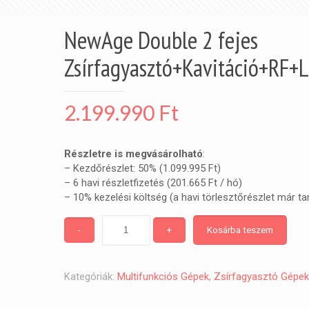
NewAge Double 2 fejes
Zsírfagyasztó+Kavitáció+RF+L
2.199.990
Ft
Részletre is megvásárolható
:
– Kezdőrészlet: 50% (1.099.995 Ft)
– 6 havi részletfizetés (201.665 Ft / hó)
– 10% kezelési költség (a havi törlesztőrészlet már t
-
+
Kosárba teszem
Kategóriák:
Multifunkciós Gépek
,
Zsírfagyasztó Gépek