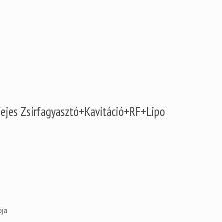
ejes Zsírfagyasztó+Kavitáció+RF+Lipo
ója