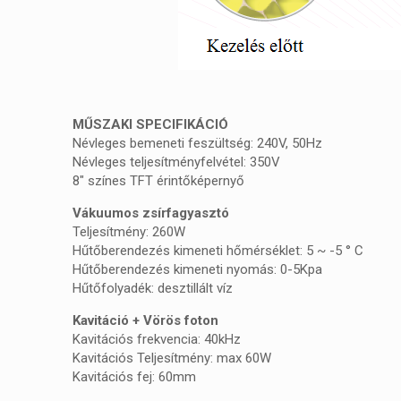
MŰSZAKI SPECIFIKÁCIÓ
Névleges bemeneti feszültség
: 240V,
50Hz
Névleges teljesítményfelvétel
:
350V
8″ színes TFT érintőképernyő
Vákuumos zsírfagyasztó
Teljesítmény
:
260W
Hűtőberendezés
kimeneti
hőmérséklet:
5
~
-5
°
C
Hűtőberendezés
kimeneti nyomás
:
0-5Kpa
Hűtőfolyadék
: desztillált
víz
Kavitáció + Vörös foton
Kavitációs
frekvencia
:
40kHz
Kavitációs
Teljesítmény
:
max
60W
Kavitációs
fej
:
60mm